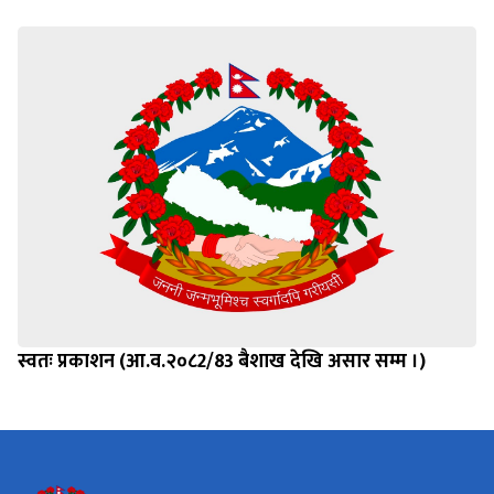
स्वतः प्रकाशन (आ.व.२०८2/83 बैशाख देखि असार सम्म ।)