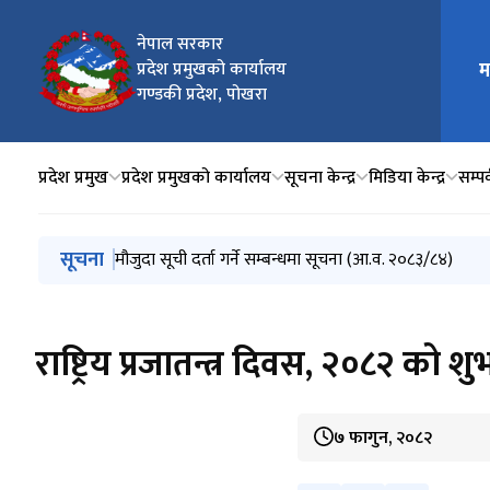
नेपाल सरकार
प्रदेश प्रमुखको कार्यालय
म
मुख्य न
गण्डकी प्रदेश, पोखरा
प्रदेश प्रमुख
प्रदेश प्रमुखको कार्यालय
सूचना केन्द्र
मिडिया केन्द्र
सम्पर्
मुख्य नेभिगेसनमा जानुहोस्
सूचना
मुस्लिम आयोगको सातौै वार्षिक प्रतिवेदन, २०८१/८२ पेश
प्रदेश सभाको अधिवेशन आह्वान
धरौटी रकम राजस्व दाखिला (सदरस्याहा) एवं धरौटी रकम फिर्ता 
२५७० औं बुद्धजयन्ती र उभौली पर्वको शुभकामना
मौजुदा सूची दर्ता गर्ने सम्बन्धमा सूचना (आ.व. २०८३/८४)
राष्ट्रिय प्रजातन्त्र दिवस, २०८२ को 
७ फागुन, २०८२