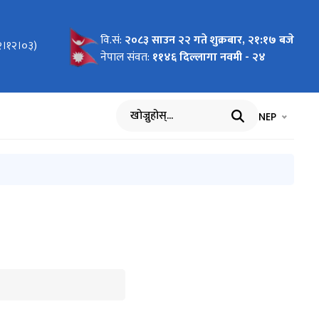
वि.सं:
२०८३ साउन २२ गते शुक्रबार, २१:१७ बजे
ेश, पेश
 माग गर्ने
को विधेयक
् गठन (मिति
८२।१२।०३)
ाकलापको
श
पन गर्न
२) पेश
 ३५औं
याकलापको
नेपाल संवत:
११४६ दिल्लागा नवमी - २४
ेयक, २०८२
भाषा चयन गर्नुह
भाषा प
NEP
खोज्नुहोस्