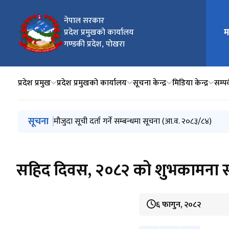
नेपाल सरकार
प्रदेश प्रमुखको कार्यालय
म
मुख्य न
गण्डकी प्रदेश, पोखरा
प्रदेश प्रमुख
प्रदेश प्रमुखको कार्यालय
सूचना केन्द्र
मिडिया केन्द्र
सम्पर्
मुख्य नेभिगेसनमा जानुहोस्
सूचना
प्रदेश सभाको अधिवेशन आह्वान
धरौटी रकम राजस्व दाखिला (सदरस्याहा) एवं धरौटी रकम फिर्ता 
२५७० औं बुद्धजयन्ती र उभौली पर्वको शुभकामना
मुस्लिम आयोगको सातौै वार्षिक प्रतिवेदन, २०८१/८२ पेश
मौजुदा सूची दर्ता गर्ने सम्बन्धमा सूचना (आ.व. २०८३/८४)
सहिद दिवस, २०८२ को शुभकामना स
६ फागुन, २०८२