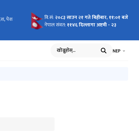
वि.सं:
२०८३ साउन २१ गते बिहीबार, ११:०१ बजे
ेश, पेश
 माग गर्ने
को विधेयक
् गठन (मिति
८२।१२।०३)
ाकलापको
श
पन गर्न
२) पेश
 ३५औं
याकलापको
नेपाल संवत:
११४६ दिल्लागा अष्टमी - २३
ेयक, २०८२
भाषा चयन गर्नुह
भाषा प
NEP
खोज्नुहोस्