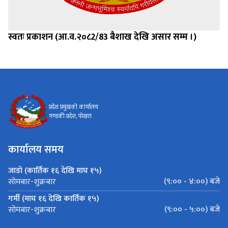
स्वतः प्रकाशन (आ.व.२०८2/83 बैशाख देखि असार सम्म ।)
प्रदेश प्रमुखको कार्यालय
गण्डकी प्रदेश, पोखरा
कार्यालय समय
जाडो (कार्तिक १६ देखि माघ १५)
(९:०० - ४:००) बजे
सोमबार-शुक्रबार
गर्मी (माघ १६ देखि कार्तिक १५)
(९:०० - ५:००) बजे
सोमबार-शुक्रबार