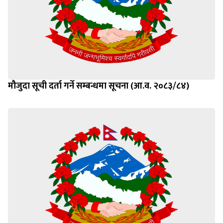
मौजुदा सूची दर्ता गर्ने सम्बन्धमा सूचना (आ.व. २०८३/८४)