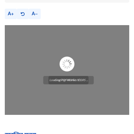
A
A
Loading PDF Worker CORS ...
Loading WEBGL 3D ...